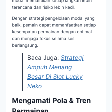
modal memastikan setiap langkah lebih
terencana dan risiko lebih kecil.
Dengan strategi pengelolaan modal yang
baik, pemain dapat memanfaatkan setiap
kesempatan permainan dengan optimal
dan menjaga fokus selama sesi
berlangsung.
Baca Juga:
Strategi
Ampuh Menang
Besar Di Slot Lucky
Neko
Mengamati Pola & Tren
Permainan