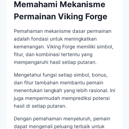
Memahami Mekanisme
Permainan Viking Forge
Pemahaman mekanisme dasar permainan
adalah fondasi untuk meningkatkan
kemenangan. Viking Forge memiliki simbol,
fitur, dan kombinasi tertentu yang
mempengaruhi hasil setiap putaran.
Mengetahui fungsi setiap simbol, bonus,
dan fitur tambahan membantu pemain
menentukan langkah yang lebih rasional. Ini
juga mempermudah memprediksi potensi
hasil di setiap putaran.
Dengan pemahaman menyeluruh, pemain
dapat mengenali peluang terbaik untuk