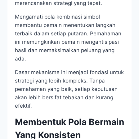
merencanakan strategi yang tepat.
Mengamati pola kombinasi simbol
membantu pemain menentukan langkah
terbaik dalam setiap putaran. Pemahaman
ini memungkinkan pemain mengantisipasi
hasil dan memaksimalkan peluang yang
ada.
Dasar mekanisme ini menjadi fondasi untuk
strategi yang lebih kompleks. Tanpa
pemahaman yang baik, setiap keputusan
akan lebih bersifat tebakan dan kurang
efektif.
Membentuk Pola Bermain
Yang Konsisten