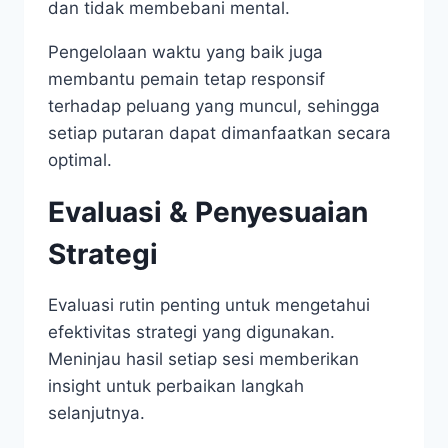
dan tidak membebani mental.
Pengelolaan waktu yang baik juga
membantu pemain tetap responsif
terhadap peluang yang muncul, sehingga
setiap putaran dapat dimanfaatkan secara
optimal.
Evaluasi & Penyesuaian
Strategi
Evaluasi rutin penting untuk mengetahui
efektivitas strategi yang digunakan.
Meninjau hasil setiap sesi memberikan
insight untuk perbaikan langkah
selanjutnya.