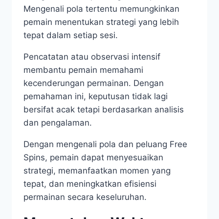
Mengenali pola tertentu memungkinkan
pemain menentukan strategi yang lebih
tepat dalam setiap sesi.
Pencatatan atau observasi intensif
membantu pemain memahami
kecenderungan permainan. Dengan
pemahaman ini, keputusan tidak lagi
bersifat acak tetapi berdasarkan analisis
dan pengalaman.
Dengan mengenali pola dan peluang Free
Spins, pemain dapat menyesuaikan
strategi, memanfaatkan momen yang
tepat, dan meningkatkan efisiensi
permainan secara keseluruhan.