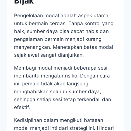
Bijak
Pengelolaan modal adalah aspek utama
untuk bermain cerdas. Tanpa kontrol yang
baik, sumber daya bisa cepat habis dan
pengalaman bermain menjadi kurang
menyenangkan. Menetapkan batas modal
sejak awal sangat dianjurkan.
Membagi modal menjadi beberapa sesi
membantu mengatur risiko. Dengan cara
ini, pemain tidak akan langsung
menghabiskan seluruh sumber daya,
sehingga setiap sesi tetap terkendali dan
efektif.
Kedisiplinan dalam mengikuti batasan
modal menjadi inti dari strategi ini. Hindari