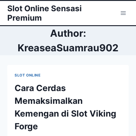
Skip
Slot Online Sensasi
to
Premium
content
Author:
KreaseaSuamrau902
SLOT ONLINE
Cara Cerdas
Memaksimalkan
Kemengan di Slot Viking
Forge