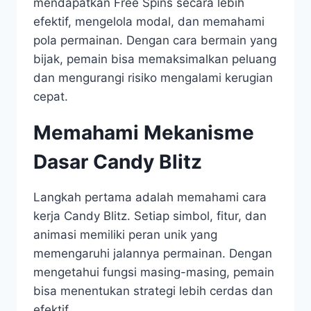
mendapatkan Free Spins secara lebih
efektif, mengelola modal, dan memahami
pola permainan. Dengan cara bermain yang
bijak, pemain bisa memaksimalkan peluang
dan mengurangi risiko mengalami kerugian
cepat.
Memahami Mekanisme
Dasar Candy Blitz
Langkah pertama adalah memahami cara
kerja Candy Blitz. Setiap simbol, fitur, dan
animasi memiliki peran unik yang
memengaruhi jalannya permainan. Dengan
mengetahui fungsi masing-masing, pemain
bisa menentukan strategi lebih cerdas dan
efektif.