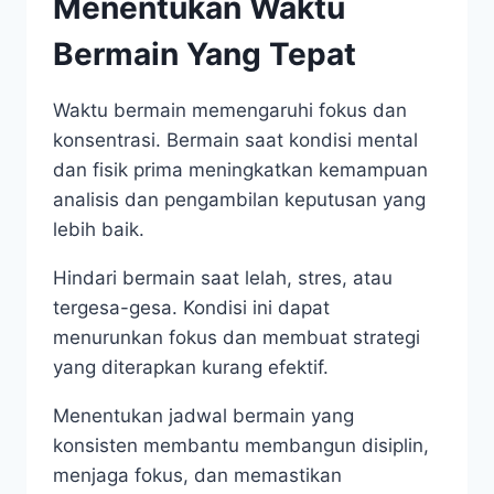
Menentukan Waktu
Bermain Yang Tepat
Waktu bermain memengaruhi fokus dan
konsentrasi. Bermain saat kondisi mental
dan fisik prima meningkatkan kemampuan
analisis dan pengambilan keputusan yang
lebih baik.
Hindari bermain saat lelah, stres, atau
tergesa-gesa. Kondisi ini dapat
menurunkan fokus dan membuat strategi
yang diterapkan kurang efektif.
Menentukan jadwal bermain yang
konsisten membantu membangun disiplin,
menjaga fokus, dan memastikan