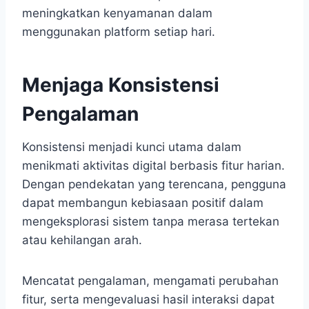
meningkatkan kenyamanan dalam
menggunakan platform setiap hari.
Menjaga Konsistensi
Pengalaman
Konsistensi menjadi kunci utama dalam
menikmati aktivitas digital berbasis fitur harian.
Dengan pendekatan yang terencana, pengguna
dapat membangun kebiasaan positif dalam
mengeksplorasi sistem tanpa merasa tertekan
atau kehilangan arah.
Mencatat pengalaman, mengamati perubahan
fitur, serta mengevaluasi hasil interaksi dapat