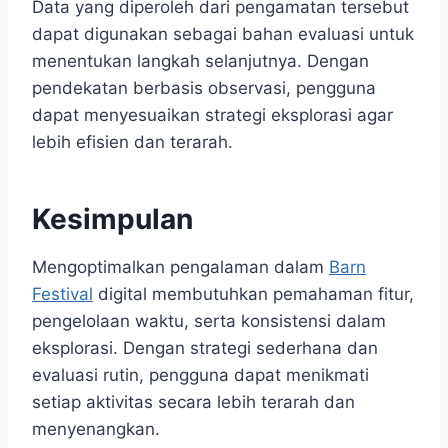
Data yang diperoleh dari pengamatan tersebut
dapat digunakan sebagai bahan evaluasi untuk
menentukan langkah selanjutnya. Dengan
pendekatan berbasis observasi, pengguna
dapat menyesuaikan strategi eksplorasi agar
lebih efisien dan terarah.
Kesimpulan
Mengoptimalkan pengalaman dalam
Barn
Festival
digital membutuhkan pemahaman fitur,
pengelolaan waktu, serta konsistensi dalam
eksplorasi. Dengan strategi sederhana dan
evaluasi rutin, pengguna dapat menikmati
setiap aktivitas secara lebih terarah dan
menyenangkan.