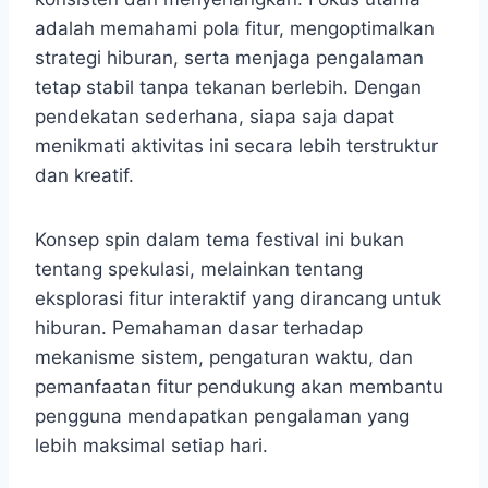
adalah memahami pola fitur, mengoptimalkan
strategi hiburan, serta menjaga pengalaman
tetap stabil tanpa tekanan berlebih. Dengan
pendekatan sederhana, siapa saja dapat
menikmati aktivitas ini secara lebih terstruktur
dan kreatif.
Konsep spin dalam tema festival ini bukan
tentang spekulasi, melainkan tentang
eksplorasi fitur interaktif yang dirancang untuk
hiburan. Pemahaman dasar terhadap
mekanisme sistem, pengaturan waktu, dan
pemanfaatan fitur pendukung akan membantu
pengguna mendapatkan pengalaman yang
lebih maksimal setiap hari.