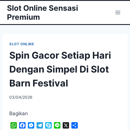
Skip
Slot Online Sensasi
to
Premium
content
SLOT ONLINE
Spin Gacor Setiap Hari
Dengan Simpel Di Slot
Barn Festival
03/04/2026
Bagikan
W
F
M
T
S
L
X
S