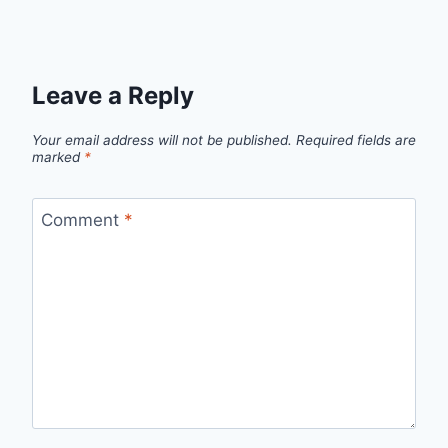
Leave a Reply
Your email address will not be published.
Required fields are
marked
*
Comment
*