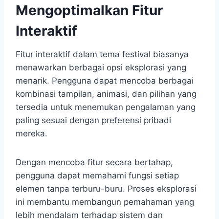
Mengoptimalkan Fitur
Interaktif
Fitur interaktif dalam tema festival biasanya
menawarkan berbagai opsi eksplorasi yang
menarik. Pengguna dapat mencoba berbagai
kombinasi tampilan, animasi, dan pilihan yang
tersedia untuk menemukan pengalaman yang
paling sesuai dengan preferensi pribadi
mereka.
Dengan mencoba fitur secara bertahap,
pengguna dapat memahami fungsi setiap
elemen tanpa terburu-buru. Proses eksplorasi
ini membantu membangun pemahaman yang
lebih mendalam terhadap sistem dan