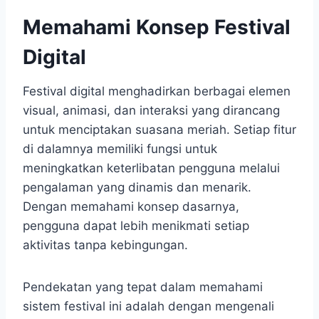
Memahami Konsep Festival
Digital
Festival digital menghadirkan berbagai elemen
visual, animasi, dan interaksi yang dirancang
untuk menciptakan suasana meriah. Setiap fitur
di dalamnya memiliki fungsi untuk
meningkatkan keterlibatan pengguna melalui
pengalaman yang dinamis dan menarik.
Dengan memahami konsep dasarnya,
pengguna dapat lebih menikmati setiap
aktivitas tanpa kebingungan.
Pendekatan yang tepat dalam memahami
sistem festival ini adalah dengan mengenali