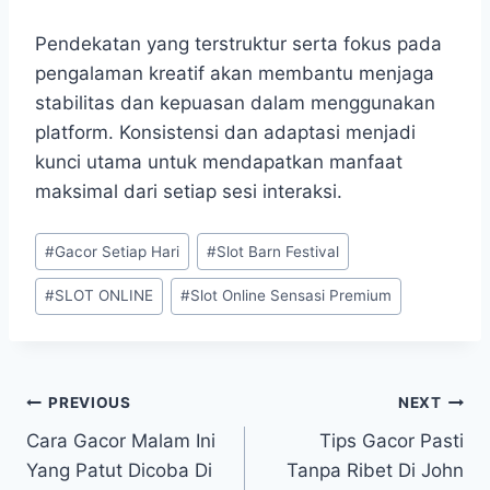
Pendekatan yang terstruktur serta fokus pada
pengalaman kreatif akan membantu menjaga
stabilitas dan kepuasan dalam menggunakan
platform. Konsistensi dan adaptasi menjadi
kunci utama untuk mendapatkan manfaat
maksimal dari setiap sesi interaksi.
Post
#
Gacor Setiap Hari
#
Slot Barn Festival
Tags:
#
SLOT ONLINE
#
Slot Online Sensasi Premium
Post
PREVIOUS
NEXT
Cara Gacor Malam Ini
Tips Gacor Pasti
navigation
Yang Patut Dicoba Di
Tanpa Ribet Di John