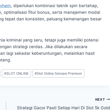
ayhem
, diperlukan kombinasi teknik spin bertahap,
timalisasi fitur bonus, serta manajemen modal
ng tepat dan konsisten, peluang kemenangan besar
 kriminal yang seru, tetapi juga memiliki potensi
ngan strategi cerdas. Jika dilakukan secara
n lagi sekadar keberuntungan, melainkan hasil
atang.
#
SLOT ONLINE
#
Slot Online Sensasi Premium
NEXT
Strategi Gacor Pasti Setiap Hari Di Slot 5k Gold