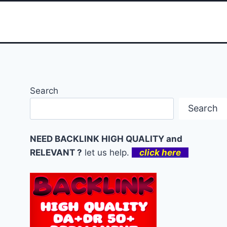
Search
Search
NEED BACKLINK HIGH QUALITY and
RELEVANT ?
let us help.
click here