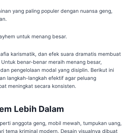
inan yang paling populer dengan nuansa geng,
an.
mafia karismatik, dan efek suara dramatis membuat
an. Untuk benar-benar meraih menang besar,
, dan pengelolaan modal yang disiplin. Berikut ini
 langkah-langkah efektif agar peluang
at meningkat secara konsisten.
hem Lebih Dalam
perti anggota geng, mobil mewah, tumpukan uang,
ri tema kriminal modern. Desain visualnya dibuat