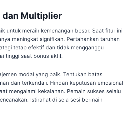
dan Multiplier
k untuk meraih kemenangan besar. Saat fitur ini
nya meningkat signifikan. Pertahankan taruhan
rategi tetap efektif dan tidak mengganggu
 tinggi saat bonus aktif.
ajemen modal yang baik. Tentukan batas
man dan terkendali. Hindari keputusan emosional
saat mengalami kekalahan. Pemain sukses selalu
ncanakan. Istirahat di sela sesi bermain