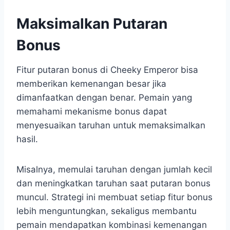
Maksimalkan Putaran
Bonus
Fitur putaran bonus di Cheeky Emperor bisa
memberikan kemenangan besar jika
dimanfaatkan dengan benar. Pemain yang
memahami mekanisme bonus dapat
menyesuaikan taruhan untuk memaksimalkan
hasil.
Misalnya, memulai taruhan dengan jumlah kecil
dan meningkatkan taruhan saat putaran bonus
muncul. Strategi ini membuat setiap fitur bonus
lebih menguntungkan, sekaligus membantu
pemain mendapatkan kombinasi kemenangan