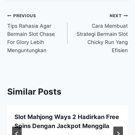
Post
PREVIOUS
NEXT
Tips Rahasia Agar
Cara Membuat
navigation
Bermain Slot Chase
Strategi Bermain Slot
For Glory Lebih
Chicky Run Yang
Menguntungkan
Efisien
Similar Posts
Slot Mahjong Ways 2 Hadirkan Free
Spins Dengan Jackpot Menggila