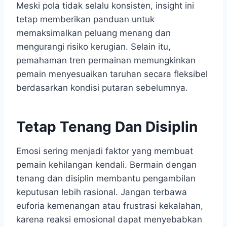
Meski pola tidak selalu konsisten, insight ini
tetap memberikan panduan untuk
memaksimalkan peluang menang dan
mengurangi risiko kerugian. Selain itu,
pemahaman tren permainan memungkinkan
pemain menyesuaikan taruhan secara fleksibel
berdasarkan kondisi putaran sebelumnya.
Tetap Tenang Dan Disiplin
Emosi sering menjadi faktor yang membuat
pemain kehilangan kendali. Bermain dengan
tenang dan disiplin membantu pengambilan
keputusan lebih rasional. Jangan terbawa
euforia kemenangan atau frustrasi kekalahan,
karena reaksi emosional dapat menyebabkan