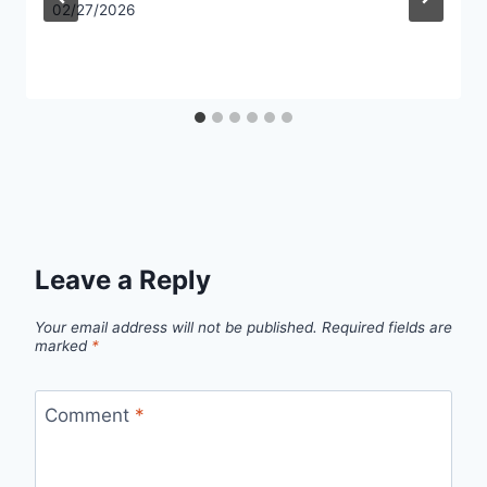
02/27/2026
Leave a Reply
Your email address will not be published.
Required fields are
marked
*
Comment
*