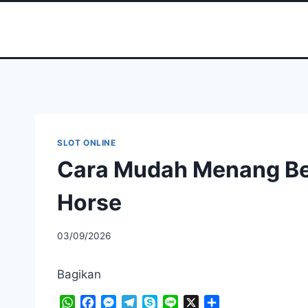
Skip
to
content
SLOT ONLINE
Cara Mudah Menang Bes
Horse
03/09/2026
Bagikan
W
F
M
T
S
L
X
S