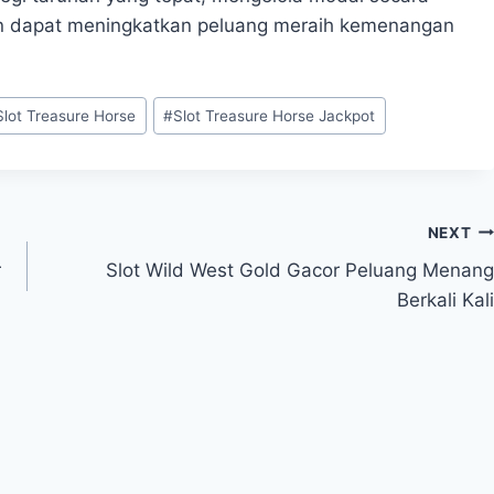
in dapat meningkatkan peluang meraih kemenangan
Slot Treasure Horse
#
Slot Treasure Horse Jackpot
NEXT
r
Slot Wild West Gold Gacor Peluang Menang
Berkali Kali