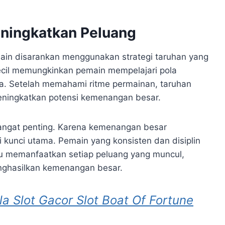
eningkatkan Peluang
main disarankan menggunakan strategi taruhan yang
ecil memungkinkan pemain mempelajari pola
a. Setelah memahami ritme permainan, taruhan
eningkatkan potensi kemenangan besar.
 sangat penting. Karena kemenangan besar
 kunci utama. Pemain yang konsisten dan disiplin
u memanfaatkan setiap peluang yang muncul,
enghasilkan kemenangan besar.
 Slot Gacor Slot Boat Of Fortune