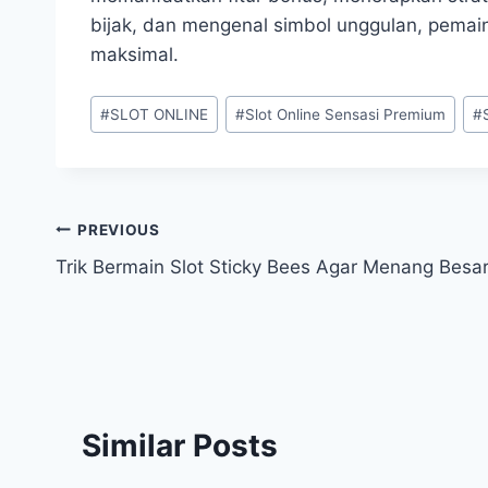
bijak, dan mengenal simbol unggulan, pema
maksimal.
Post
#
SLOT ONLINE
#
Slot Online Sensasi Premium
#
Tags:
Post
PREVIOUS
Trik Bermain Slot Sticky Bees Agar Menang Besa
navigation
Similar Posts