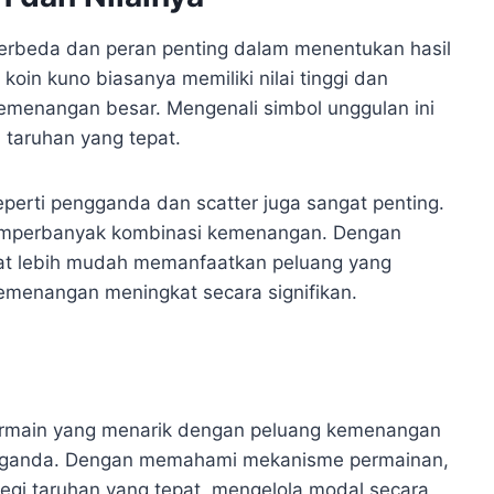
 berbeda dan peran penting dalam menentukan hasil
oin kuno biasanya memiliki nilai tinggi dan
emenangan besar. Mengenali simbol unggulan ini
taruhan yang tepat.
seperti pengganda dan scatter juga sangat penting.
memperbanyak kombinasi kemenangan. Dengan
at lebih mudah memanfaatkan peluang yang
kemenangan meningkat secara signifikan.
main yang menarik dengan peluang kemenangan
engganda. Dengan memahami mekanisme permainan,
egi taruhan yang tepat, mengelola modal secara