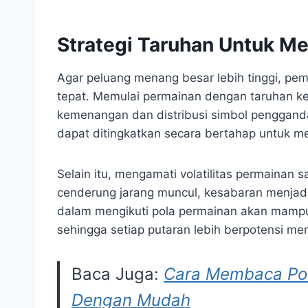
Strategi Taruhan Untuk M
Agar peluang menang besar lebih tinggi, pe
tepat. Memulai permainan dengan taruhan k
kemenangan dan distribusi simbol penggand
dapat ditingkatkan secara bertahap untuk m
Selain itu, mengamati volatilitas permainan
cenderung jarang muncul, kesabaran menjadi
dalam mengikuti pola permainan akan mamp
sehingga setiap putaran lebih berpotensi m
Baca Juga:
Cara Membaca Pola
Dengan Mudah