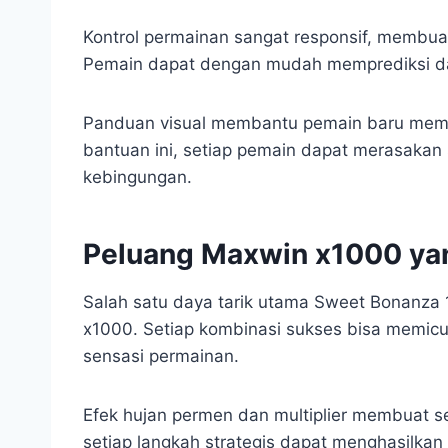
Kontrol permainan sangat responsif, membu
Pemain dapat dengan mudah memprediksi da
Panduan visual membantu pemain baru mem
bantuan ini, setiap pemain dapat merasaka
kebingungan.
Peluang Maxwin x1000 ya
Salah satu daya tarik utama Sweet Bonanza
x1000. Setiap kombinasi sukses bisa memic
sensasi permainan.
Efek hujan permen dan multiplier membuat 
setiap langkah strategis dapat menghasilk