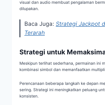
visual dan audio membuat pengalaman ber
dilupakan.
Baca Juga:
Strategi Jackpot 
Terarah
Strategi untuk Memaksim
Meskipun terlihat sederhana, permainan ini 
kombinasi simbol dan memanfaatkan multipli
Perencanaan beberapa langkah ke depan me
sering. Strategi ini meningkatkan peluang 
konsisten.