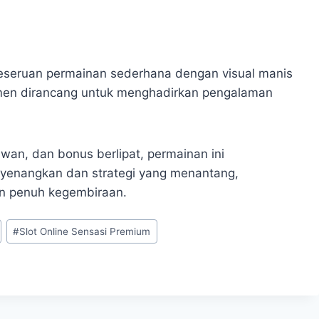
seruan permainan sederhana dengan visual manis
men dirancang untuk menghadirkan pengalaman
an, dan bonus berlipat, permainan ini
yenangkan dan strategi yang menantang,
n penuh kegembiraan.
#
Slot Online Sensasi Premium