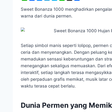
h
a
e
e
k
i
h
a
c
s
l
y
n
a
Sweet Bonanza 1000 menghadirkan pengala
t
e
s
e
p
e
r
warna dari dunia permen.
s
b
e
g
e
e
A
o
n
r
p
o
g
a
p
k
e
m
r
Setiap simbol manis seperti lolipop, perme
ceria dan menyenangkan. Dengan peluang ke
memadukan sensasi keberuntungan dan stra
menegangkan sekaligus memuaskan. Dari efek
interaktif, setiap langkah terasa mengasyik
oleh perpaduan grafis memikat, musik latar
waktu terasa cepat berlalu.
Dunia Permen yang Memik