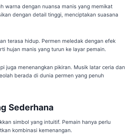
uh warna dengan nuansa manis yang memikat
asikan dengan detail tinggi, menciptakan suasana
gan terasa hidup. Permen meledak dengan efek
i hujan manis yang turun ke layar pemain.
pi juga menenangkan pikiran. Musik latar ceria dan
eolah berada di dunia permen yang penuh
ng Sederhana
an simbol yang intuitif. Pemain hanya perlu
tkan kombinasi kemenangan.