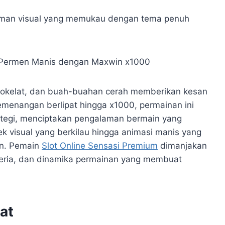
man visual yang memukau dengan tema penuh
n cokelat, dan buah-buahan cerah memberikan kesan
menangan berlipat hingga x1000, permainan ini
tegi, menciptakan pengalaman bermain yang
 visual yang berkilau hingga animasi manis yang
kan. Pemain
Slot Online Sensasi Premium
dimanjakan
 ceria, dan dinamika permainan yang membuat
at