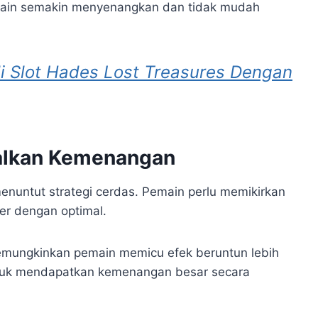
main semakin menyenangkan dan tidak mudah
di Slot Hades Lost Treasures Dengan
alkan Kemenangan
menuntut strategi cerdas. Pemain perlu memikirkan
er dengan optimal.
mungkinkan pemain memicu efek beruntun lebih
untuk mendapatkan kemenangan besar secara