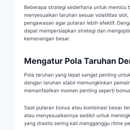
Beberapa strategi sederhana untuk memicu b
menyesuaikan taruhan sesuai volatilitas slo
pengawasan agar putaran lebih efektif. De
dapat mempersiapkan strategi dan mengopti
kemenangan besar.
Mengatur Pola Taruhan De
Pola taruhan yang tepat sangat penting un
dengan taruhan stabil memungkinkan pemain
memanfaatkan momen penting seperti bonus at
Saat putaran bonus atau kombinasi besar te
atau menyesuaikannya sedikit untuk mening
yang drastis sering kali mengganggu ritme p