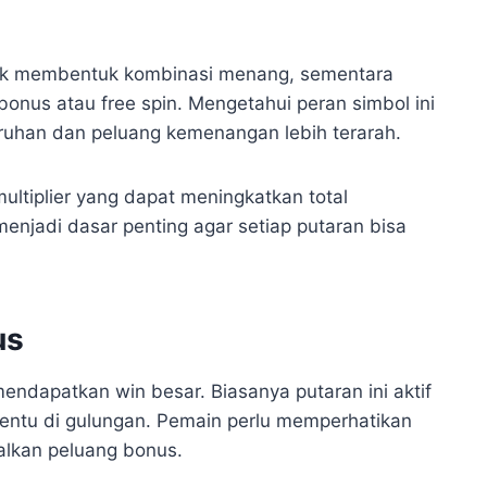
tuk membentuk kombinasi menang, sementara
bonus atau free spin. Mengetahui peran simbol ini
uhan dan peluang kemenangan lebih terarah.
multiplier yang dapat meningkatkan total
enjadi dasar penting agar setiap putaran bisa
us
ndapatkan win besar. Biasanya putaran ini aktif
tentu di gulungan. Pemain perlu memperhatikan
alkan peluang bonus.