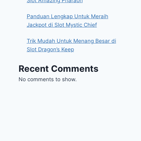
Slot Amazing Pharaoh
Panduan Lengkap Untuk Meraih
Jackpot di Slot Mystic Chief
Trik Mudah Untuk Menang Besar di
Slot Dragon’s Keep
Recent Comments
No comments to show.