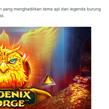
an yang menghadirkan tema api dan legenda burung
si.