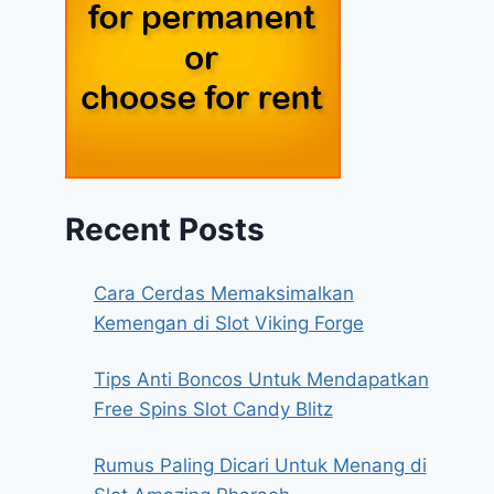
Recent Posts
Cara Cerdas Memaksimalkan
Kemengan di Slot Viking Forge
Tips Anti Boncos Untuk Mendapatkan
Free Spins Slot Candy Blitz
Rumus Paling Dicari Untuk Menang di