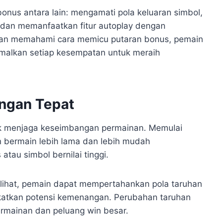
onus antara lain: mengamati pola keluaran simbol,
t, dan memanfaatkan fitur autoplay dengan
ngan memahami cara memicu putaran bonus, pemain
malkan setiap kesempatan untuk meraih
ngan Tepat
tuk menjaga keseimbangan permainan. Memulai
 bermain lebih lama dan lebih mudah
au simbol bernilai tinggi.
rlihat, pemain dapat mempertahankan pola taruhan
katkan potensi kemenangan. Perubahan taruhan
ermainan dan peluang win besar.