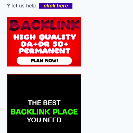
?
let us help.
click here