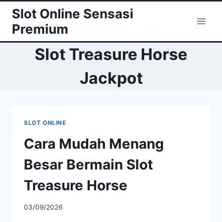
Skip
Slot Online Sensasi
to
Premium
content
Slot Treasure Horse
Jackpot
SLOT ONLINE
Cara Mudah Menang
Besar Bermain Slot
Treasure Horse
03/09/2026