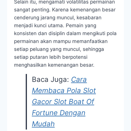
Selain itu, mengamati volatilitas permainan
sangat penting. Karena kemenangan besar
cenderung jarang muncul, kesabaran
menjadi kunci utama. Pemain yang
konsisten dan disiplin dalam mengikuti pola
permainan akan mampu memanfaatkan
setiap peluang yang muncul, sehingga
setiap putaran lebih berpotensi
menghasilkan kemenangan besar.
Baca Juga:
Cara
Membaca Pola Slot
Gacor Slot Boat Of
Fortune Dengan
Mudah