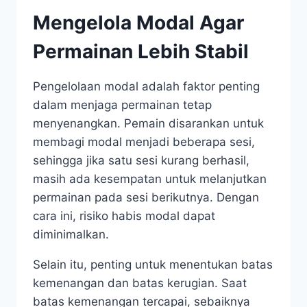
Mengelola Modal Agar
Permainan Lebih Stabil
Pengelolaan modal adalah faktor penting
dalam menjaga permainan tetap
menyenangkan. Pemain disarankan untuk
membagi modal menjadi beberapa sesi,
sehingga jika satu sesi kurang berhasil,
masih ada kesempatan untuk melanjutkan
permainan pada sesi berikutnya. Dengan
cara ini, risiko habis modal dapat
diminimalkan.
Selain itu, penting untuk menentukan batas
kemenangan dan batas kerugian. Saat
batas kemenangan tercapai, sebaiknya