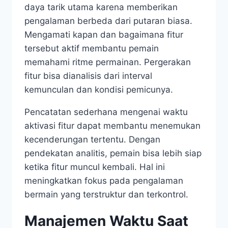
daya tarik utama karena memberikan
pengalaman berbeda dari putaran biasa.
Mengamati kapan dan bagaimana fitur
tersebut aktif membantu pemain
memahami ritme permainan. Pergerakan
fitur bisa dianalisis dari interval
kemunculan dan kondisi pemicunya.
Pencatatan sederhana mengenai waktu
aktivasi fitur dapat membantu menemukan
kecenderungan tertentu. Dengan
pendekatan analitis, pemain bisa lebih siap
ketika fitur muncul kembali. Hal ini
meningkatkan fokus pada pengalaman
bermain yang terstruktur dan terkontrol.
Manajemen Waktu Saat