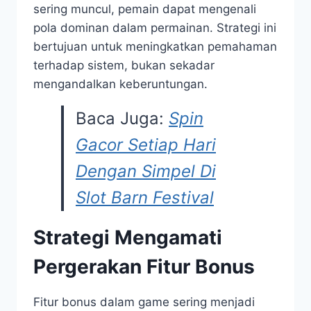
sering muncul, pemain dapat mengenali
pola dominan dalam permainan. Strategi ini
bertujuan untuk meningkatkan pemahaman
terhadap sistem, bukan sekadar
mengandalkan keberuntungan.
Baca Juga:
Spin
Gacor Setiap Hari
Dengan Simpel Di
Slot Barn Festival
Strategi Mengamati
Pergerakan Fitur Bonus
Fitur bonus dalam game sering menjadi