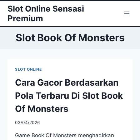
Skip
Slot Online Sensasi
to
Premium
content
Slot Book Of Monsters
SLOT ONLINE
Cara Gacor Berdasarkan
Pola Terbaru Di Slot Book
Of Monsters
03/04/2026
Game Book Of Monsters menghadirkan