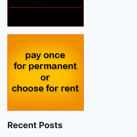
Recent Posts