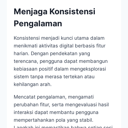
Menjaga Konsistensi
Pengalaman
Konsistensi menjadi kunci utama dalam
menikmati aktivitas digital berbasis fitur
harian. Dengan pendekatan yang
terencana, pengguna dapat membangun
kebiasaan positif dalam mengeksplorasi
sistem tanpa merasa tertekan atau
kehilangan arah.
Mencatat pengalaman, mengamati
perubahan fitur, serta mengevaluasi hasil
interaksi dapat membantu pengguna
mempertahankan pola yang stabil.
Langkah ini memastikan bahwa setiap sesi