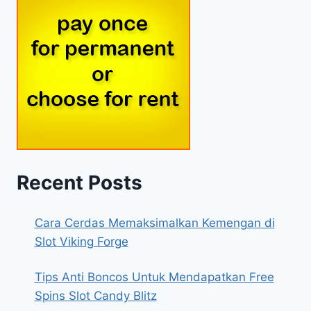
Recent Posts
Cara Cerdas Memaksimalkan Kemengan di
Slot Viking Forge
Tips Anti Boncos Untuk Mendapatkan Free
Spins Slot Candy Blitz