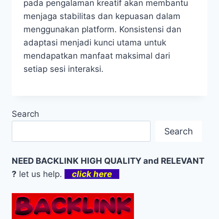
pada pengalaman kreatif akan membantu
menjaga stabilitas dan kepuasan dalam
menggunakan platform. Konsistensi dan
adaptasi menjadi kunci utama untuk
mendapatkan manfaat maksimal dari
setiap sesi interaksi.
Search
Search
NEED BACKLINK HIGH QUALITY and RELEVANT
?
let us help.
click here