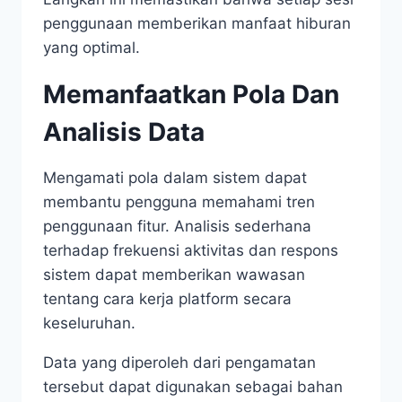
penggunaan memberikan manfaat hiburan
yang optimal.
Memanfaatkan Pola Dan
Analisis Data
Mengamati pola dalam sistem dapat
membantu pengguna memahami tren
penggunaan fitur. Analisis sederhana
terhadap frekuensi aktivitas dan respons
sistem dapat memberikan wawasan
tentang cara kerja platform secara
keseluruhan.
Data yang diperoleh dari pengamatan
tersebut dapat digunakan sebagai bahan