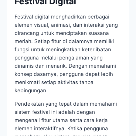
Festival Digital
Festival digital menghadirkan berbagai
elemen visual, animasi, dan interaksi yang
dirancang untuk menciptakan suasana
meriah. Setiap fitur di dalamnya memiliki
fungsi untuk meningkatkan keterlibatan
pengguna melalui pengalaman yang
dinamis dan menarik. Dengan memahami
konsep dasarnya, pengguna dapat lebih
menikmati setiap aktivitas tanpa
kebingungan.
Pendekatan yang tepat dalam memahami
sistem festival ini adalah dengan
mengenali fitur utama serta cara kerja
elemen interaktifnya. Ketika pengguna