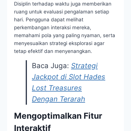
Disiplin terhadap waktu juga memberikan
ruang untuk evaluasi pengalaman setiap
hari. Pengguna dapat melihat
perkembangan interaksi mereka,
memahami pola yang paling nyaman, serta
menyesuaikan strategi eksplorasi agar
tetap efektif dan menyenangkan.
Baca Juga:
Strategi
Jackpot di Slot Hades
Lost Treasures
Dengan Terarah
Mengoptimalkan Fitur
Interaktif