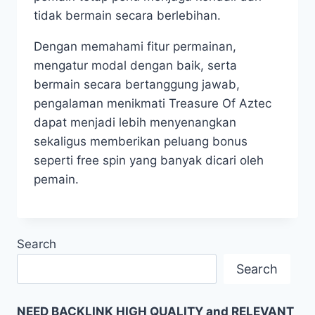
tidak bermain secara berlebihan.
Dengan memahami fitur permainan,
mengatur modal dengan baik, serta
bermain secara bertanggung jawab,
pengalaman menikmati Treasure Of Aztec
dapat menjadi lebih menyenangkan
sekaligus memberikan peluang bonus
seperti free spin yang banyak dicari oleh
pemain.
Search
Search
NEED BACKLINK HIGH QUALITY and RELEVANT