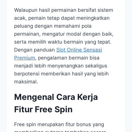
Walaupun hasil permainan bersifat sistem
acak, pemain tetap dapat meningkatkan
peluang dengan memahami pola
permainan, mengatur modal dengan baik,
serta memilih waktu bermain yang tepat.
Dengan panduan
Slot Online Sensasi
Premium
, pengalaman bermain bisa
menjadi lebih menyenangkan sekaligus
berpotensi memberikan hasil yang lebih
maksimal.
Mengenal Cara Kerja
Fitur Free Spin
Free spin merupakan fitur bonus yang