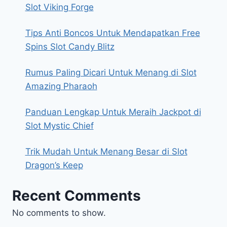
Slot Viking Forge
Tips Anti Boncos Untuk Mendapatkan Free
Spins Slot Candy Blitz
Rumus Paling Dicari Untuk Menang di Slot
Amazing Pharaoh
Panduan Lengkap Untuk Meraih Jackpot di
Slot Mystic Chief
Trik Mudah Untuk Menang Besar di Slot
Dragon’s Keep
Recent Comments
No comments to show.