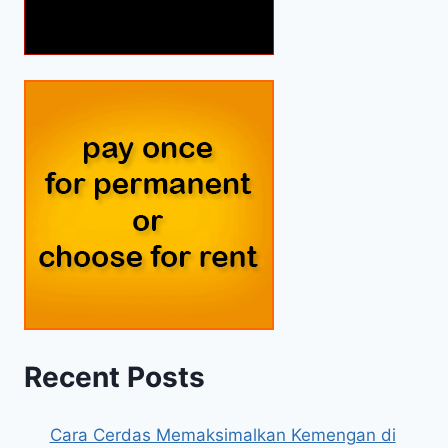
Recent Posts
Cara Cerdas Memaksimalkan Kemengan di