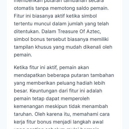
memberikan putaran tambahan secara
otomatis tanpa memotong saldo pemain.
Fitur ini biasanya aktif ketika simbol
tertentu muncul dalam jumlah yang telah
ditentukan. Dalam Treasure Of Aztec,
simbol bonus tersebut biasanya memiliki
tampilan khusus yang mudah dikenali oleh
pemain.
Ketika fitur ini aktif, pemain akan
mendapatkan beberapa putaran tambahan
yang memberikan peluang hadiah lebih
besar. Keuntungan dari fitur ini adalah
pemain tetap dapat memperoleh
kemenangan meskipun tidak menambah
taruhan. Oleh karena itu, memahami cara
kerja fitur bonus menjadi langkah awal