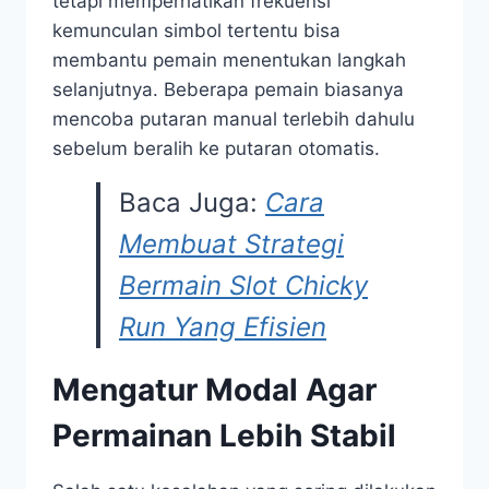
tetapi memperhatikan frekuensi
kemunculan simbol tertentu bisa
membantu pemain menentukan langkah
selanjutnya. Beberapa pemain biasanya
mencoba putaran manual terlebih dahulu
sebelum beralih ke putaran otomatis.
Baca Juga:
Cara
Membuat Strategi
Bermain Slot Chicky
Run Yang Efisien
Mengatur Modal Agar
Permainan Lebih Stabil