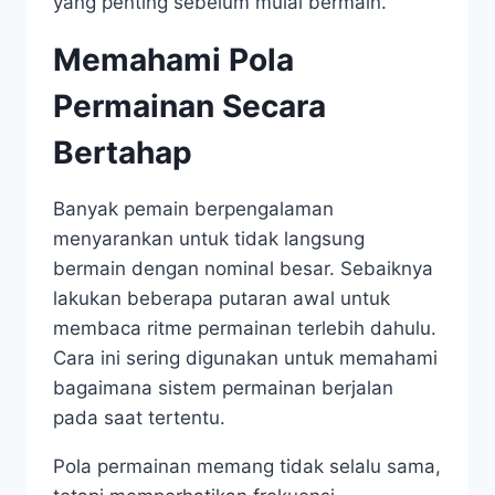
yang penting sebelum mulai bermain.
Memahami Pola
Permainan Secara
Bertahap
Banyak pemain berpengalaman
menyarankan untuk tidak langsung
bermain dengan nominal besar. Sebaiknya
lakukan beberapa putaran awal untuk
membaca ritme permainan terlebih dahulu.
Cara ini sering digunakan untuk memahami
bagaimana sistem permainan berjalan
pada saat tertentu.
Pola permainan memang tidak selalu sama,