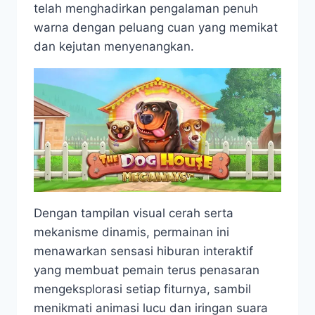
telah menghadirkan pengalaman penuh
warna dengan peluang cuan yang memikat
dan kejutan menyenangkan.
Dengan tampilan visual cerah serta
mekanisme dinamis, permainan ini
menawarkan sensasi hiburan interaktif
yang membuat pemain terus penasaran
mengeksplorasi setiap fiturnya, sambil
menikmati animasi lucu dan iringan suara