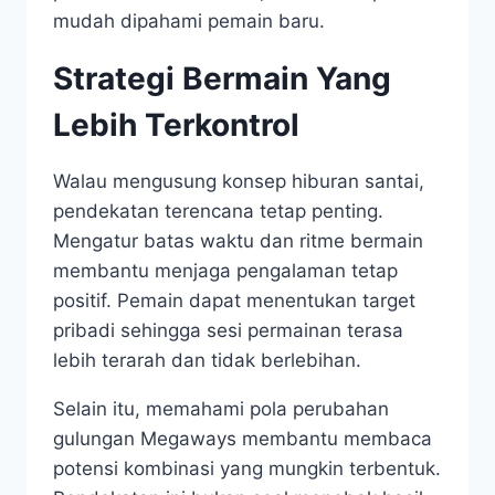
mudah dipahami pemain baru.
Strategi Bermain Yang
Lebih Terkontrol
Walau mengusung konsep hiburan santai,
pendekatan terencana tetap penting.
Mengatur batas waktu dan ritme bermain
membantu menjaga pengalaman tetap
positif. Pemain dapat menentukan target
pribadi sehingga sesi permainan terasa
lebih terarah dan tidak berlebihan.
Selain itu, memahami pola perubahan
gulungan Megaways membantu membaca
potensi kombinasi yang mungkin terbentuk.