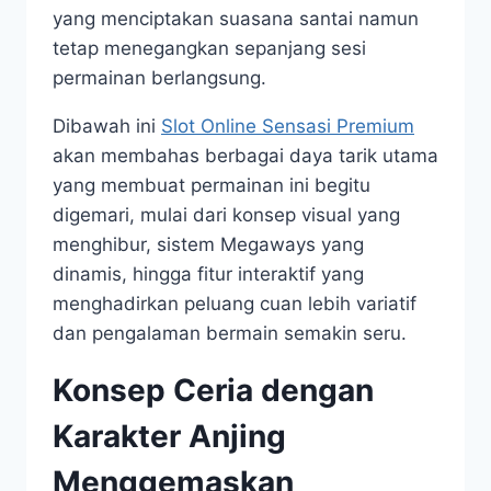
yang menciptakan suasana santai namun
tetap menegangkan sepanjang sesi
permainan berlangsung.
Dibawah ini
Slot Online Sensasi Premium
akan membahas berbagai daya tarik utama
yang membuat permainan ini begitu
digemari, mulai dari konsep visual yang
menghibur, sistem Megaways yang
dinamis, hingga fitur interaktif yang
menghadirkan peluang cuan lebih variatif
dan pengalaman bermain semakin seru.
Konsep Ceria dengan
Karakter Anjing
Menggemaskan