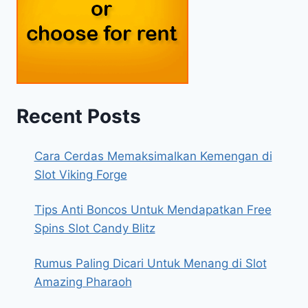
Recent Posts
Cara Cerdas Memaksimalkan Kemengan di
Slot Viking Forge
Tips Anti Boncos Untuk Mendapatkan Free
Spins Slot Candy Blitz
Rumus Paling Dicari Untuk Menang di Slot
Amazing Pharaoh