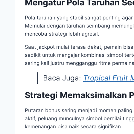
Mengatur Pola Taruhan Sec
Pola taruhan yang stabil sangat penting aga
Memulai dengan taruhan seimbang memungki
mencoba strategi lebih agresif.
Saat jackpot mulai terasa dekat, pemain b
sedikit untuk mengejar kombinasi simbol ter
sering kali justru mengganggu ritme permain
Baca Juga:
Tropical Fruit
Strategi Memaksimalkan P
Putaran bonus sering menjadi momen paling
aktif, peluang munculnya simbol bernilai tingg
kemenangan bisa naik secara signifikan.