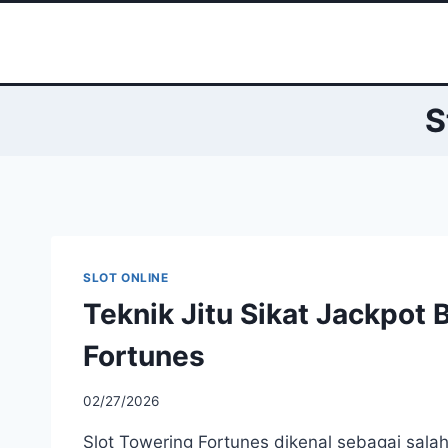
Skip
to
content
S
SLOT ONLINE
Teknik Jitu Sikat Jackpot 
Fortunes
02/27/2026
Slot Towering Fortunes dikenal sebagai sal