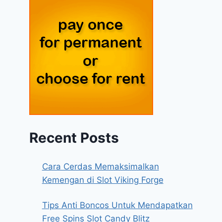
Recent Posts
Cara Cerdas Memaksimalkan
Kemengan di Slot Viking Forge
Tips Anti Boncos Untuk Mendapatkan
Free Spins Slot Candy Blitz