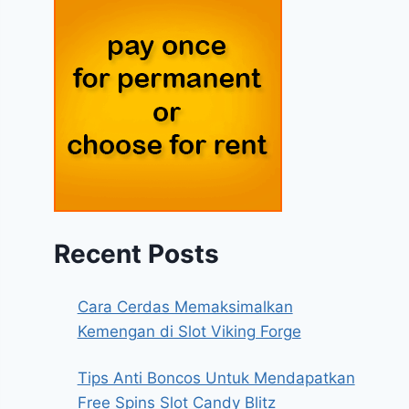
Recent Posts
Cara Cerdas Memaksimalkan
Kemengan di Slot Viking Forge
Tips Anti Boncos Untuk Mendapatkan
Free Spins Slot Candy Blitz