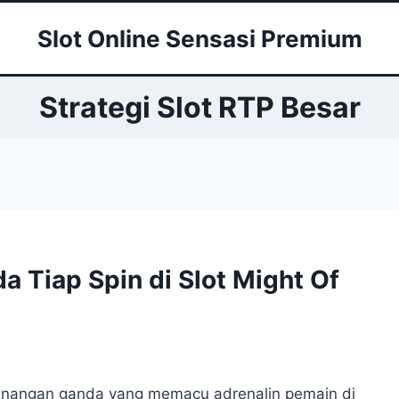
Slot Online Sensasi Premium
Strategi Slot RTP Besar
 Tiap Spin di Slot Might Of
enangan ganda yang memacu adrenalin pemain di