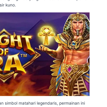
sir kuno.
 simbol matahari legendaris, permainan ini