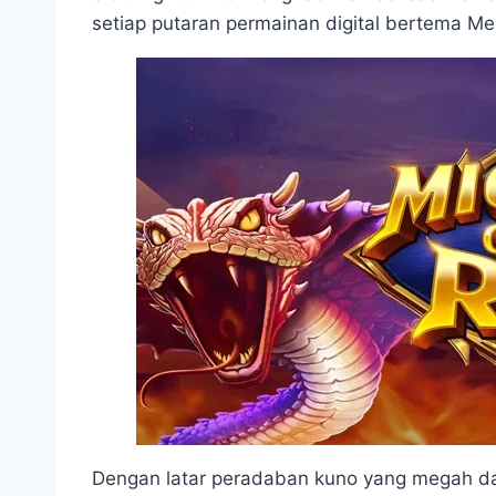
setiap putaran permainan digital bertema Me
Dengan latar peradaban kuno yang megah dan