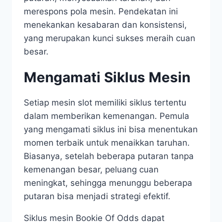
merespons pola mesin. Pendekatan ini
menekankan kesabaran dan konsistensi,
yang merupakan kunci sukses meraih cuan
besar.
Mengamati Siklus Mesin
Setiap mesin slot memiliki siklus tertentu
dalam memberikan kemenangan. Pemula
yang mengamati siklus ini bisa menentukan
momen terbaik untuk menaikkan taruhan.
Biasanya, setelah beberapa putaran tanpa
kemenangan besar, peluang cuan
meningkat, sehingga menunggu beberapa
putaran bisa menjadi strategi efektif.
Siklus mesin Bookie Of Odds dapat