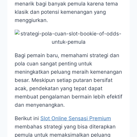
menarik bagi banyak pemula karena tema
klasik dan potensi kemenangan yang
menggiurkan.
Bagi pemain baru, memahami strategi dan
pola cuan sangat penting untuk
meningkatkan peluang meraih kemenangan
besar. Meskipun setiap putaran bersifat
acak, pendekatan yang tepat dapat
membuat pengalaman bermain lebih efektif
dan menyenangkan.
Berikut ini
Slot Online Sensasi Premium
membahas strategi yang bisa diterapkan
pemula untuk memaksimalkan peluang