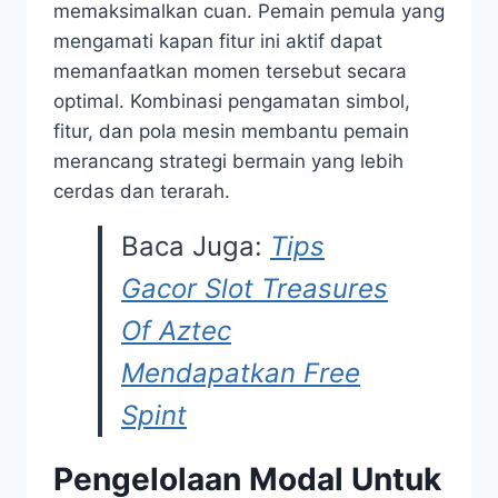
memaksimalkan cuan. Pemain pemula yang
mengamati kapan fitur ini aktif dapat
memanfaatkan momen tersebut secara
optimal. Kombinasi pengamatan simbol,
fitur, dan pola mesin membantu pemain
merancang strategi bermain yang lebih
cerdas dan terarah.
Baca Juga:
Tips
Gacor Slot Treasures
Of Aztec
Mendapatkan Free
Spint
Pengelolaan Modal Untuk