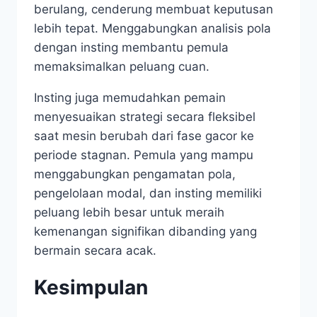
berulang, cenderung membuat keputusan
lebih tepat. Menggabungkan analisis pola
dengan insting membantu pemula
memaksimalkan peluang cuan.
Insting juga memudahkan pemain
menyesuaikan strategi secara fleksibel
saat mesin berubah dari fase gacor ke
periode stagnan. Pemula yang mampu
menggabungkan pengamatan pola,
pengelolaan modal, dan insting memiliki
peluang lebih besar untuk meraih
kemenangan signifikan dibanding yang
bermain secara acak.
Kesimpulan