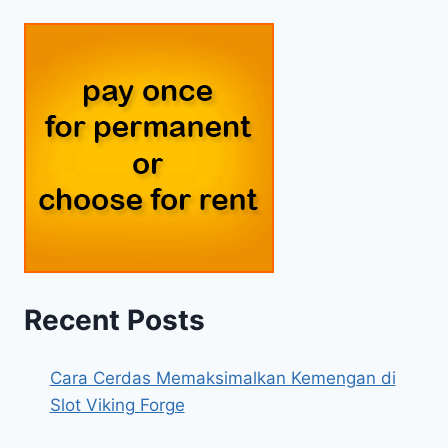
Recent Posts
Cara Cerdas Memaksimalkan Kemengan di
Slot Viking Forge