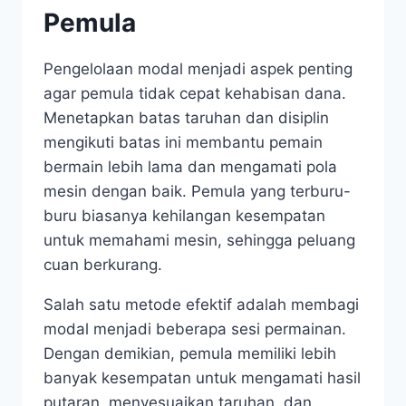
Pemula
Pengelolaan modal menjadi aspek penting
agar pemula tidak cepat kehabisan dana.
Menetapkan batas taruhan dan disiplin
mengikuti batas ini membantu pemain
bermain lebih lama dan mengamati pola
mesin dengan baik. Pemula yang terburu-
buru biasanya kehilangan kesempatan
untuk memahami mesin, sehingga peluang
cuan berkurang.
Salah satu metode efektif adalah membagi
modal menjadi beberapa sesi permainan.
Dengan demikian, pemula memiliki lebih
banyak kesempatan untuk mengamati hasil
putaran, menyesuaikan taruhan, dan