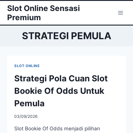
Skip
Slot Online Sensasi
to
Premium
content
STRATEGI PEMULA
SLOT ONLINE
Strategi Pola Cuan Slot
Bookie Of Odds Untuk
Pemula
03/09/2026
Slot Bookie Of Odds menjadi pilihan