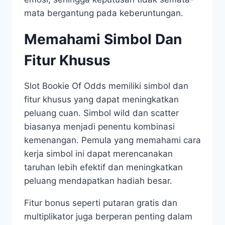
mata bergantung pada keberuntungan.
Memahami Simbol Dan
Fitur Khusus
Slot Bookie Of Odds memiliki simbol dan
fitur khusus yang dapat meningkatkan
peluang cuan. Simbol wild dan scatter
biasanya menjadi penentu kombinasi
kemenangan. Pemula yang memahami cara
kerja simbol ini dapat merencanakan
taruhan lebih efektif dan meningkatkan
peluang mendapatkan hadiah besar.
Fitur bonus seperti putaran gratis dan
multiplikator juga berperan penting dalam