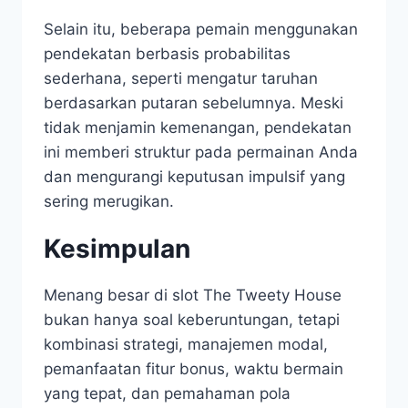
Selain itu, beberapa pemain menggunakan
pendekatan berbasis probabilitas
sederhana, seperti mengatur taruhan
berdasarkan putaran sebelumnya. Meski
tidak menjamin kemenangan, pendekatan
ini memberi struktur pada permainan Anda
dan mengurangi keputusan impulsif yang
sering merugikan.
Kesimpulan
Menang besar di slot The Tweety House
bukan hanya soal keberuntungan, tetapi
kombinasi strategi, manajemen modal,
pemanfaatan fitur bonus, waktu bermain
yang tepat, dan pemahaman pola