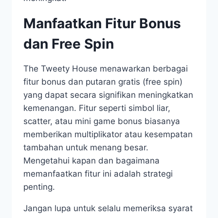
Manfaatkan Fitur Bonus
dan Free Spin
The Tweety House menawarkan berbagai
fitur bonus dan putaran gratis (free spin)
yang dapat secara signifikan meningkatkan
kemenangan. Fitur seperti simbol liar,
scatter, atau mini game bonus biasanya
memberikan multiplikator atau kesempatan
tambahan untuk menang besar.
Mengetahui kapan dan bagaimana
memanfaatkan fitur ini adalah strategi
penting.
Jangan lupa untuk selalu memeriksa syarat