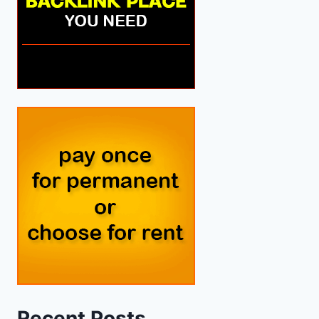
Recent Posts