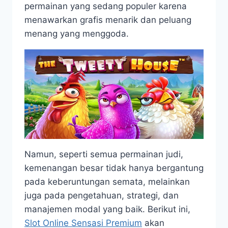
permainan yang sedang populer karena
menawarkan grafis menarik dan peluang
menang yang menggoda.
Namun, seperti semua permainan judi,
kemenangan besar tidak hanya bergantung
pada keberuntungan semata, melainkan
juga pada pengetahuan, strategi, dan
manajemen modal yang baik. Berikut ini,
Slot Online Sensasi Premium
akan