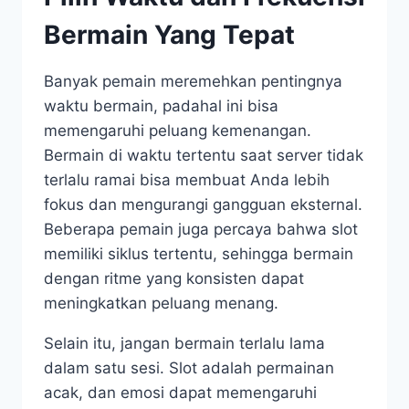
Bermain Yang Tepat
Banyak pemain meremehkan pentingnya
waktu bermain, padahal ini bisa
memengaruhi peluang kemenangan.
Bermain di waktu tertentu saat server tidak
terlalu ramai bisa membuat Anda lebih
fokus dan mengurangi gangguan eksternal.
Beberapa pemain juga percaya bahwa slot
memiliki siklus tertentu, sehingga bermain
dengan ritme yang konsisten dapat
meningkatkan peluang menang.
Selain itu, jangan bermain terlalu lama
dalam satu sesi. Slot adalah permainan
acak, dan emosi dapat memengaruhi