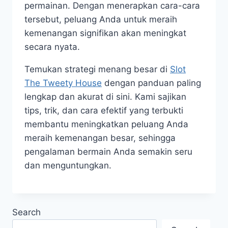
permainan. Dengan menerapkan cara-cara
tersebut, peluang Anda untuk meraih
kemenangan signifikan akan meningkat
secara nyata.
Temukan strategi menang besar di
Slot
The Tweety House
dengan panduan paling
lengkap dan akurat di sini. Kami sajikan
tips, trik, dan cara efektif yang terbukti
membantu meningkatkan peluang Anda
meraih kemenangan besar, sehingga
pengalaman bermain Anda semakin seru
dan menguntungkan.
Search