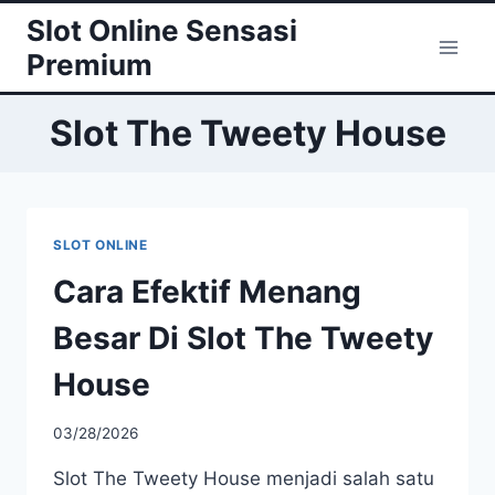
Skip
Slot Online Sensasi
to
Premium
content
Slot The Tweety House
SLOT ONLINE
Cara Efektif Menang
Besar Di Slot The Tweety
House
03/28/2026
Slot The Tweety House menjadi salah satu