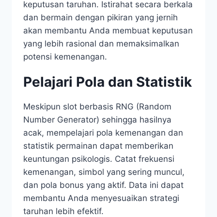
keputusan taruhan. Istirahat secara berkala
dan bermain dengan pikiran yang jernih
akan membantu Anda membuat keputusan
yang lebih rasional dan memaksimalkan
potensi kemenangan.
Pelajari Pola dan Statistik
Meskipun slot berbasis RNG (Random
Number Generator) sehingga hasilnya
acak, mempelajari pola kemenangan dan
statistik permainan dapat memberikan
keuntungan psikologis. Catat frekuensi
kemenangan, simbol yang sering muncul,
dan pola bonus yang aktif. Data ini dapat
membantu Anda menyesuaikan strategi
taruhan lebih efektif.