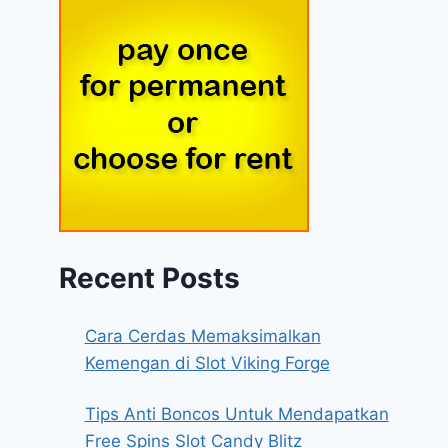
Recent Posts
Cara Cerdas Memaksimalkan
Kemengan di Slot Viking Forge
Tips Anti Boncos Untuk Mendapatkan
Free Spins Slot Candy Blitz