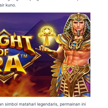
sir kuno.
 simbol matahari legendaris, permainan ini