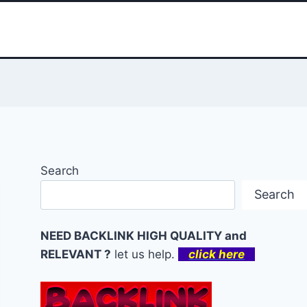
Search
Search
NEED BACKLINK HIGH QUALITY and
RELEVANT ?
let us help.
click here