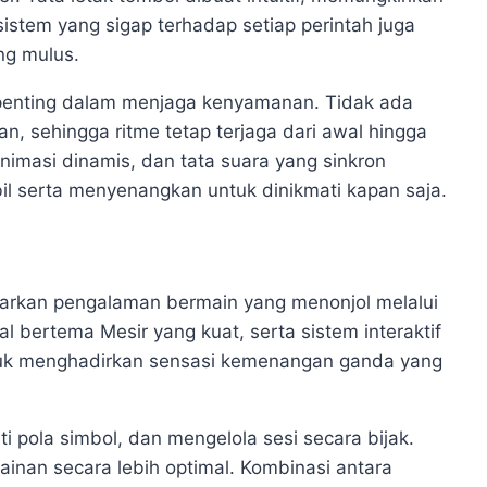
istem yang sigap terhadap setiap perintah juga
ng mulus.
 penting dalam menjaga kenyamanan. Tidak ada
, sehingga ritme tetap terjaga dari awal hingga
animasi dinamis, dan tata suara yang sinkron
il serta menyenangkan untuk dinikmati kapan saja.
warkan pengalaman bermain yang menonjol melalui
ual bertema Mesir yang kuat, serta sistem interaktif
ntuk menghadirkan sensasi kemenangan ganda yang
 pola simbol, dan mengelola sesi secara bijak.
nan secara lebih optimal. Kombinasi antara