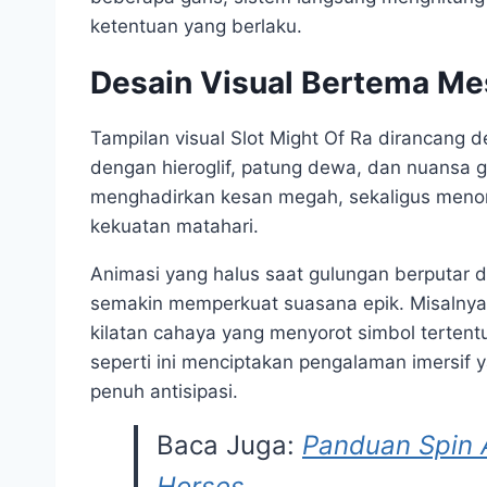
ketentuan yang berlaku.
Desain Visual Bertema Mes
Tampilan visual Slot Might Of Ra dirancang d
dengan hieroglif, patung dewa, dan nuansa
menghadirkan kesan megah, sekaligus menon
kekuatan matahari.
Animasi yang halus saat gulungan berputar d
semakin memperkuat suasana epik. Misalnya,
kilatan cahaya yang menyorot simbol tertentu
seperti ini menciptakan pengalaman imersif
penuh antisipasi.
Baca Juga:
Panduan Spin 
Horses