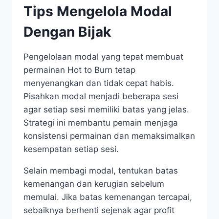
Tips Mengelola Modal
Dengan Bijak
Pengelolaan modal yang tepat membuat
permainan Hot to Burn tetap
menyenangkan dan tidak cepat habis.
Pisahkan modal menjadi beberapa sesi
agar setiap sesi memiliki batas yang jelas.
Strategi ini membantu pemain menjaga
konsistensi permainan dan memaksimalkan
kesempatan setiap sesi.
Selain membagi modal, tentukan batas
kemenangan dan kerugian sebelum
memulai. Jika batas kemenangan tercapai,
sebaiknya berhenti sejenak agar profit