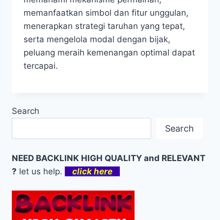
memanfaatkan simbol dan fitur unggulan,
menerapkan strategi taruhan yang tepat,
serta mengelola modal dengan bijak,
peluang meraih kemenangan optimal dapat
tercapai.
Search
Search
NEED BACKLINK HIGH QUALITY and RELEVANT
?
let us help.
click here