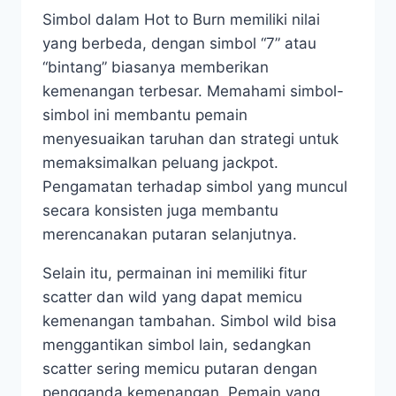
Simbol dalam Hot to Burn memiliki nilai
yang berbeda, dengan simbol “7” atau
“bintang” biasanya memberikan
kemenangan terbesar. Memahami simbol-
simbol ini membantu pemain
menyesuaikan taruhan dan strategi untuk
memaksimalkan peluang jackpot.
Pengamatan terhadap simbol yang muncul
secara konsisten juga membantu
merencanakan putaran selanjutnya.
Selain itu, permainan ini memiliki fitur
scatter dan wild yang dapat memicu
kemenangan tambahan. Simbol wild bisa
menggantikan simbol lain, sedangkan
scatter sering memicu putaran dengan
pengganda kemenangan. Pemain yang