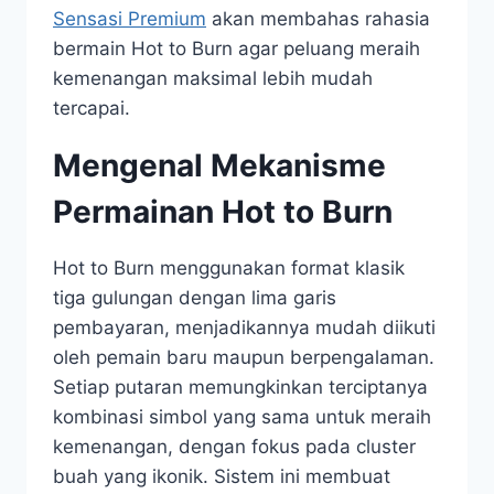
Sensasi Premium
akan membahas rahasia
bermain Hot to Burn agar peluang meraih
kemenangan maksimal lebih mudah
tercapai.
Mengenal Mekanisme
Permainan Hot to Burn
Hot to Burn menggunakan format klasik
tiga gulungan dengan lima garis
pembayaran, menjadikannya mudah diikuti
oleh pemain baru maupun berpengalaman.
Setiap putaran memungkinkan terciptanya
kombinasi simbol yang sama untuk meraih
kemenangan, dengan fokus pada cluster
buah yang ikonik. Sistem ini membuat