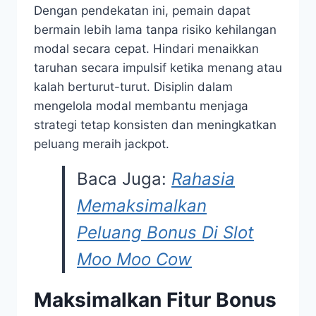
Dengan pendekatan ini, pemain dapat
bermain lebih lama tanpa risiko kehilangan
modal secara cepat. Hindari menaikkan
taruhan secara impulsif ketika menang atau
kalah berturut-turut. Disiplin dalam
mengelola modal membantu menjaga
strategi tetap konsisten dan meningkatkan
peluang meraih jackpot.
Baca Juga:
Rahasia
Memaksimalkan
Peluang Bonus Di Slot
Moo Moo Cow
Maksimalkan Fitur Bonus