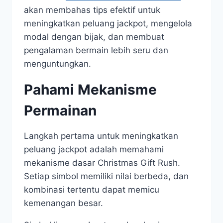
akan membahas tips efektif untuk
meningkatkan peluang jackpot, mengelola
modal dengan bijak, dan membuat
pengalaman bermain lebih seru dan
menguntungkan.
Pahami Mekanisme
Permainan
Langkah pertama untuk meningkatkan
peluang jackpot adalah memahami
mekanisme dasar Christmas Gift Rush.
Setiap simbol memiliki nilai berbeda, dan
kombinasi tertentu dapat memicu
kemenangan besar.