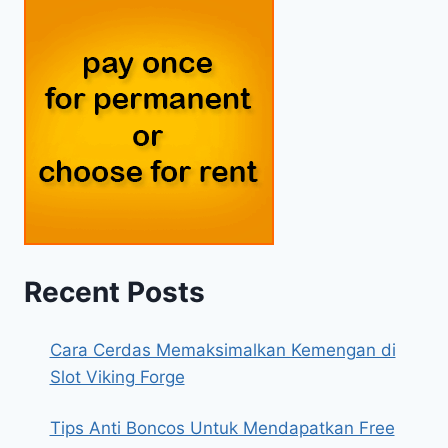
Recent Posts
Cara Cerdas Memaksimalkan Kemengan di
Slot Viking Forge
Tips Anti Boncos Untuk Mendapatkan Free