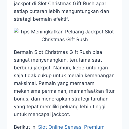
jackpot di Slot Christmas Gift Rush agar
setiap putaran lebih menguntungkan dan
strategi bermain efektif.
Bermain Slot Christmas Gift Rush bisa
sangat menyenangkan, terutama saat
berburu jackpot. Namun, keberuntungan
saja tidak cukup untuk meraih kemenangan
maksimal. Pemain yang memahami
mekanisme permainan, memanfaatkan fitur
bonus, dan menerapkan strategi taruhan
yang tepat memiliki peluang lebih tinggi
untuk mencapai jackpot.
Berikut ini
Slot Online Sensasi Premium