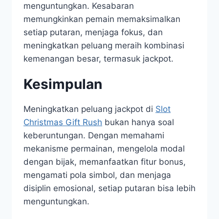
menguntungkan. Kesabaran
memungkinkan pemain memaksimalkan
setiap putaran, menjaga fokus, dan
meningkatkan peluang meraih kombinasi
kemenangan besar, termasuk jackpot.
Kesimpulan
Meningkatkan peluang jackpot di
Slot
Christmas Gift Rush
bukan hanya soal
keberuntungan. Dengan memahami
mekanisme permainan, mengelola modal
dengan bijak, memanfaatkan fitur bonus,
mengamati pola simbol, dan menjaga
disiplin emosional, setiap putaran bisa lebih
menguntungkan.