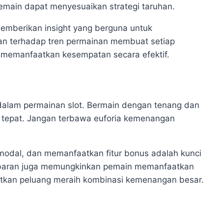
emain dapat menyesuaikan strategi taruhan.
memberikan insight yang berguna untuk
 terhadap tren permainan membuat setiap
 memanfaatkan kesempatan secara efektif.
 dalam permainan slot. Bermain dengan tenang dan
 tepat. Jangan terbawa euforia kemenangan
a modal, dan memanfaatkan fitur bonus adalah kunci
abaran juga memungkinkan pemain memanfaatkan
atkan peluang meraih kombinasi kemenangan besar.