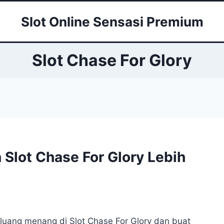
Slot Online Sensasi Premium
Slot Chase For Glory
 Slot Chase For Glory Lebih
luang menang di Slot Chase For Glory dan buat