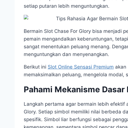
setiap putaran lebih menguntungkan.
Bermain Slot Chase For Glory bisa menjadi 
pemain mengandalkan keberuntungan, tetap
sangat menentukan peluang menang. Dengan p
menguntungkan dan menyenangkan.
Berikut ini
Slot Online Sensasi Premium
akan 
memaksimalkan peluang, mengelola modal, se
Pahami Mekanisme Dasar 
Langkah pertama agar bermain lebih efekti
Glory. Setiap simbol memiliki nilai berbeda
spesifik. Simbol liar berfungsi sebagai peng
kemenangan, sementara simbol pencar dapat 