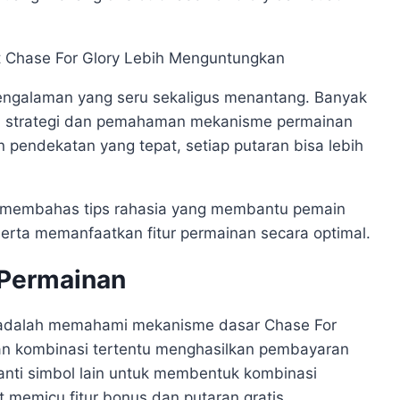
pengalaman yang seru sekaligus menantang. Banyak
i strategi dan pemahaman mekanisme permainan
endekatan yang tepat, setiap putaran bisa lebih
membahas tips rahasia yang membantu pemain
rta memanfaatkan fitur permainan secara optimal.
Permainan
f adalah memahami mekanisme dasar Chase For
 dan kombinasi tertentu menghasilkan pembayaran
ganti simbol lain untuk membentuk kombinasi
memicu fitur bonus dan putaran gratis.