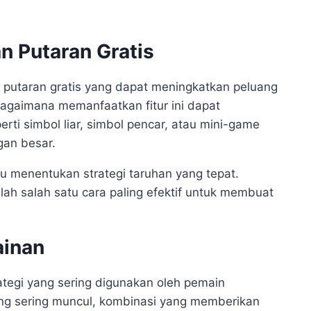
n Putaran Gratis
 putaran gratis yang dapat meningkatkan peluang
gaimana memanfaatkan fitur ini dapat
ti simbol liar, simbol pencar, atau mini-game
an besar.
tu menentukan strategi taruhan yang tepat.
ah salah satu cara paling efektif untuk membuat
ainan
egi yang sering digunakan oleh pemain
ng sering muncul, kombinasi yang memberikan