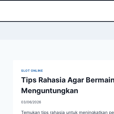
Skip
to
content
SLOT ONLINE
Tips Rahasia Agar Bermain
Menguntungkan
03/06/2026
Temukan tips rahasia untuk meningkatkan pe