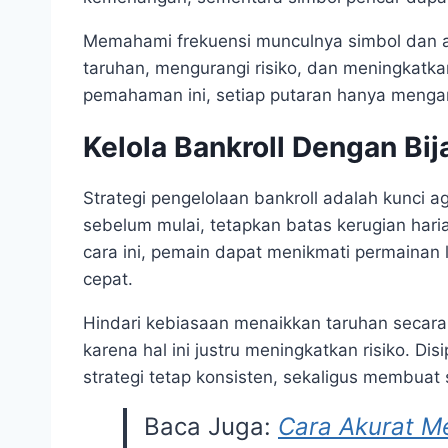
Memahami frekuensi munculnya simbol dan 
taruhan, mengurangi risiko, dan meningkat
pemahaman ini, setiap putaran hanya meng
Kelola Bankroll Dengan Bij
Strategi pengelolaan bankroll adalah kunci a
sebelum mulai, tetapkan batas kerugian hari
cara ini, pemain dapat menikmati permainan 
cepat.
Hindari kebiasaan menaikkan taruhan secara 
karena hal ini justru meningkatkan risiko. D
strategi tetap konsisten, sekaligus membuat 
Baca Juga:
Cara Akurat Me