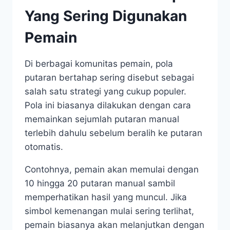
Yang Sering Digunakan
Pemain
Di berbagai komunitas pemain, pola
putaran bertahap sering disebut sebagai
salah satu strategi yang cukup populer.
Pola ini biasanya dilakukan dengan cara
memainkan sejumlah putaran manual
terlebih dahulu sebelum beralih ke putaran
otomatis.
Contohnya, pemain akan memulai dengan
10 hingga 20 putaran manual sambil
memperhatikan hasil yang muncul. Jika
simbol kemenangan mulai sering terlihat,
pemain biasanya akan melanjutkan dengan