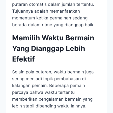
putaran otomatis dalam jumlah tertentu.
Tujuannya adalah memanfaatkan
momentum ketika permainan sedang
berada dalam ritme yang dianggap baik.
Memilih Waktu Bermain
Yang Dianggap Lebih
Efektif
Selain pola putaran, waktu bermain juga
sering menjadi topik pembahasan di
kalangan pemain. Beberapa pemain
percaya bahwa waktu tertentu
memberikan pengalaman bermain yang
lebih stabil dibanding waktu lainnya.