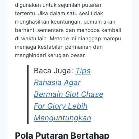
digunakan untuk sejumlah putaran
tertentu. Jika dalam satu sesi tidak
menghasilkan keuntungan, pemain akan
berhenti sementara dan mencoba kembali
di waktu lain. Metode ini dianggap mampu
menjaga kestabilan permainan dan
menghindari kerugian besar.
Baca Juga:
Tips
Rahasia Agar
Bermain Slot Chase
For Glory Lebih
Menguntungkan
Pola Putaran Bertahap