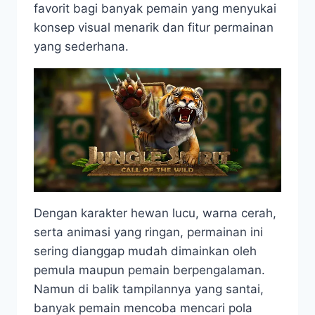
favorit bagi banyak pemain yang menyukai
konsep visual menarik dan fitur permainan
yang sederhana.
Dengan karakter hewan lucu, warna cerah,
serta animasi yang ringan, permainan ini
sering dianggap mudah dimainkan oleh
pemula maupun pemain berpengalaman.
Namun di balik tampilannya yang santai,
banyak pemain mencoba mencari pola