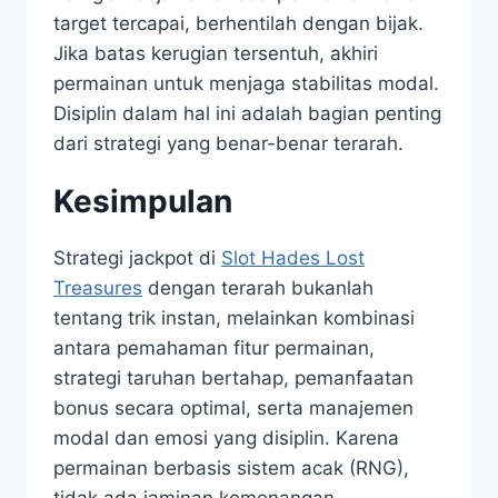
target tercapai, berhentilah dengan bijak.
Jika batas kerugian tersentuh, akhiri
permainan untuk menjaga stabilitas modal.
Disiplin dalam hal ini adalah bagian penting
dari strategi yang benar-benar terarah.
Kesimpulan
Strategi jackpot di
Slot Hades Lost
Treasures
dengan terarah bukanlah
tentang trik instan, melainkan kombinasi
antara pemahaman fitur permainan,
strategi taruhan bertahap, pemanfaatan
bonus secara optimal, serta manajemen
modal dan emosi yang disiplin. Karena
permainan berbasis sistem acak (RNG),