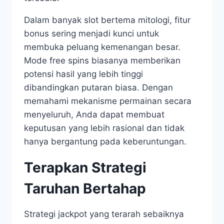
Dalam banyak slot bertema mitologi, fitur
bonus sering menjadi kunci untuk
membuka peluang kemenangan besar.
Mode free spins biasanya memberikan
potensi hasil yang lebih tinggi
dibandingkan putaran biasa. Dengan
memahami mekanisme permainan secara
menyeluruh, Anda dapat membuat
keputusan yang lebih rasional dan tidak
hanya bergantung pada keberuntungan.
Terapkan Strategi
Taruhan Bertahap
Strategi jackpot yang terarah sebaiknya