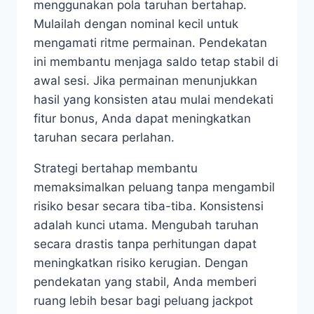
menggunakan pola taruhan bertahap.
Mulailah dengan nominal kecil untuk
mengamati ritme permainan. Pendekatan
ini membantu menjaga saldo tetap stabil di
awal sesi. Jika permainan menunjukkan
hasil yang konsisten atau mulai mendekati
fitur bonus, Anda dapat meningkatkan
taruhan secara perlahan.
Strategi bertahap membantu
memaksimalkan peluang tanpa mengambil
risiko besar secara tiba-tiba. Konsistensi
adalah kunci utama. Mengubah taruhan
secara drastis tanpa perhitungan dapat
meningkatkan risiko kerugian. Dengan
pendekatan yang stabil, Anda memberi
ruang lebih besar bagi peluang jackpot