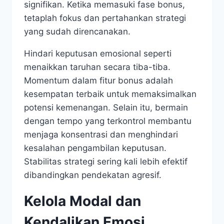
signifikan. Ketika memasuki fase bonus,
tetaplah fokus dan pertahankan strategi
yang sudah direncanakan.
Hindari keputusan emosional seperti
menaikkan taruhan secara tiba-tiba.
Momentum dalam fitur bonus adalah
kesempatan terbaik untuk memaksimalkan
potensi kemenangan. Selain itu, bermain
dengan tempo yang terkontrol membantu
menjaga konsentrasi dan menghindari
kesalahan pengambilan keputusan.
Stabilitas strategi sering kali lebih efektif
dibandingkan pendekatan agresif.
Kelola Modal dan
Kendalikan Emosi