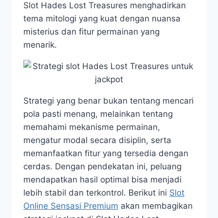
Slot Hades Lost Treasures menghadirkan
tema mitologi yang kuat dengan nuansa
misterius dan fitur permainan yang
menarik.
Strategi yang benar bukan tentang mencari
pola pasti menang, melainkan tentang
memahami mekanisme permainan,
mengatur modal secara disiplin, serta
memanfaatkan fitur yang tersedia dengan
cerdas. Dengan pendekatan ini, peluang
mendapatkan hasil optimal bisa menjadi
lebih stabil dan terkontrol. Berikut ini
Slot
Online Sensasi Premium
akan membagikan