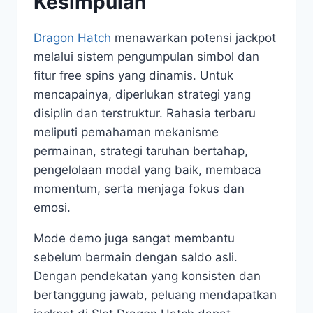
Kesimpulan
Dragon Hatch
menawarkan potensi jackpot
melalui sistem pengumpulan simbol dan
fitur free spins yang dinamis. Untuk
mencapainya, diperlukan strategi yang
disiplin dan terstruktur. Rahasia terbaru
meliputi pemahaman mekanisme
permainan, strategi taruhan bertahap,
pengelolaan modal yang baik, membaca
momentum, serta menjaga fokus dan
emosi.
Mode demo juga sangat membantu
sebelum bermain dengan saldo asli.
Dengan pendekatan yang konsisten dan
bertanggung jawab, peluang mendapatkan