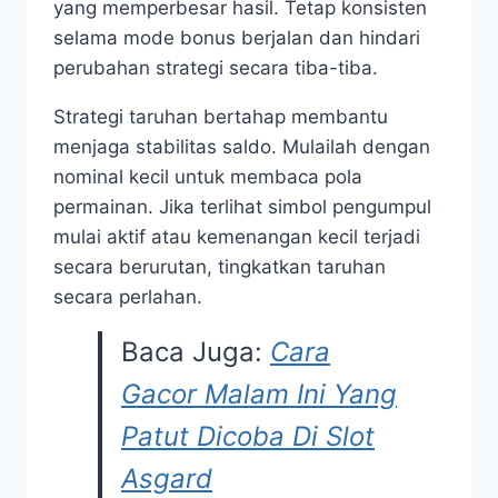
yang memperbesar hasil. Tetap konsisten
selama mode bonus berjalan dan hindari
perubahan strategi secara tiba-tiba.
Strategi taruhan bertahap membantu
menjaga stabilitas saldo. Mulailah dengan
nominal kecil untuk membaca pola
permainan. Jika terlihat simbol pengumpul
mulai aktif atau kemenangan kecil terjadi
secara berurutan, tingkatkan taruhan
secara perlahan.
Baca Juga:
Cara
Gacor Malam Ini Yang
Patut Dicoba Di Slot
Asgard