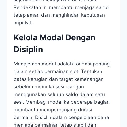
Pendekatan ini membantu menjaga saldo
tetap aman dan menghindari keputusan
impulsif.
Kelola Modal Dengan
Disiplin
Manajemen modal adalah fondasi penting
dalam setiap permainan slot. Tentukan
batas kerugian dan target kemenangan
sebelum memulai sesi. Jangan
menggunakan seluruh saldo dalam satu
sesi. Membagi modal ke beberapa bagian
membantu memperpanjang durasi
bermain. Disiplin dalam pengelolaan dana
menjaga permainan tetap stabil dan