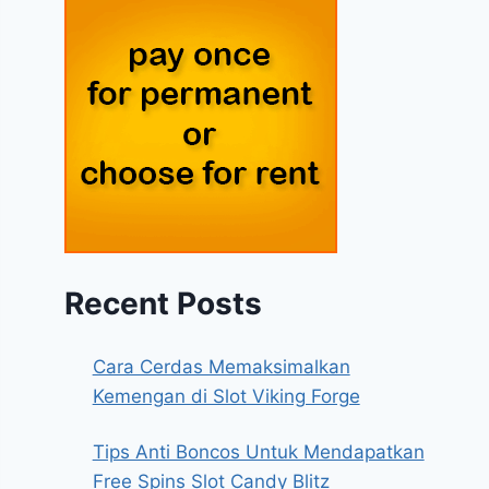
Recent Posts
Cara Cerdas Memaksimalkan
Kemengan di Slot Viking Forge
Tips Anti Boncos Untuk Mendapatkan
Free Spins Slot Candy Blitz