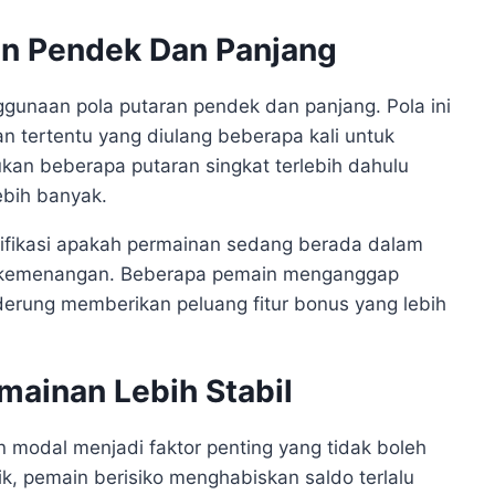
an Pendek Dan Panjang
nggunaan pola putaran pendek dan panjang. Pola ini
n tertentu yang diulang beberapa kali untuk
kan beberapa putaran singkat terlebih dahulu
ebih banyak.
tifikasi apakah permainan sedang berada dalam
si kemenangan. Beberapa pemain menganggap
derung memberikan peluang fitur bonus yang lebih
mainan Lebih Stabil
 modal menjadi faktor penting yang tidak boleh
, pemain berisiko menghabiskan saldo terlalu