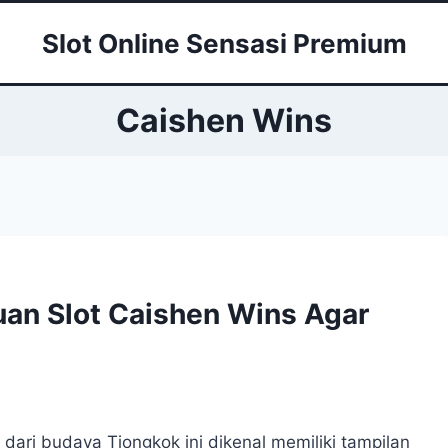
Slot Online Sensasi Premium
Caishen Wins
an Slot Caishen Wins Agar
ari budaya Tiongkok ini dikenal memiliki tampilan