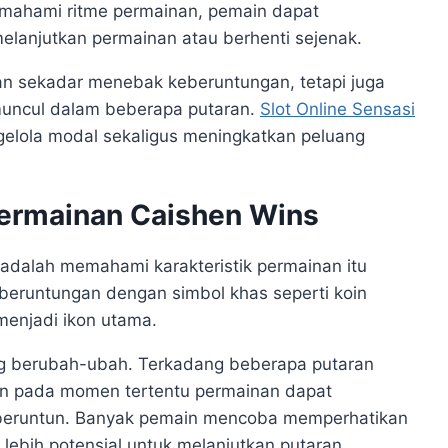
memahami ritme permainan, pemain dapat
lanjutkan permainan atau berhenti sejenak.
n sekadar menebak keberuntungan, tetapi juga
uncul dalam beberapa putaran.
Slot Online Sensasi
elola modal sekaligus meningkatkan peluang
ermainan Caishen Wins
dalah memahami karakteristik permainan itu
eberuntungan dengan simbol khas seperti koin
menjadi ikon utama.
yang berubah-ubah. Terkadang beberapa putaran
mun pada momen tertentu permainan dapat
beruntun. Banyak pemain mencoba memperhatikan
lebih potensial untuk melanjutkan putaran.