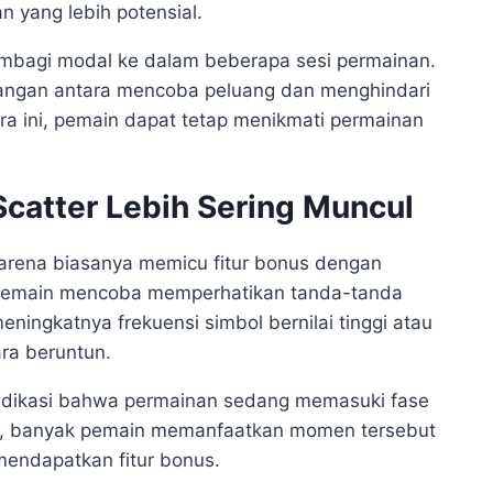
yang lebih potensial.
bagi modal ke dalam beberapa sesi permainan.
ngan antara mencoba peluang dan menghindari
ra ini, pemain dapat tetap menikmati permainan
catter Lebih Sering Muncul
karena biasanya memicu fitur bonus dengan
a pemain mencoba memperhatikan tanda-tanda
eningkatnya frekuensi simbol bernilai tinggi atau
ra beruntun.
indikasi bahwa permainan sedang memasuki fase
jadi, banyak pemain memanfaatkan momen tersebut
mendapatkan fitur bonus.