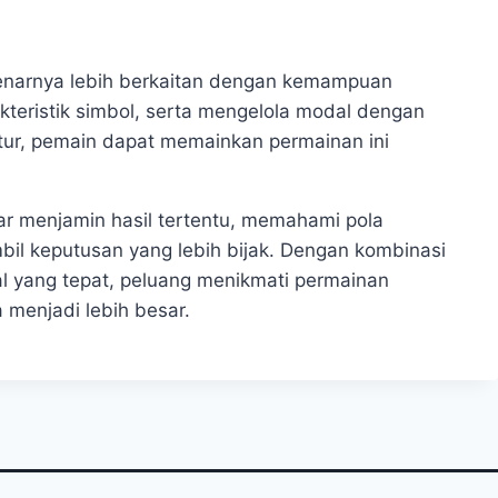
narnya lebih berkaitan dengan kemampuan
eristik simbol, serta mengelola modal dengan
ktur, pemain dapat memainkan permainan ini
r menjamin hasil tertentu, memahami pola
l keputusan yang lebih bijak. Dengan kombinasi
l yang tepat, peluang menikmati permainan
a menjadi lebih besar.