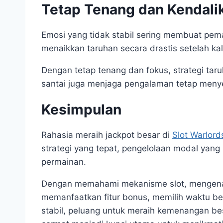
Tetap Tenang dan Kendali
Emosi yang tidak stabil sering membuat pema
menaikkan taruhan secara drastis setelah ka
Dengan tetap tenang dan fokus, strategi taru
santai juga menjaga pengalaman tetap menye
Kesimpulan
Rahasia meraih jackpot besar di
Slot Warlord
strategi yang tepat, pengelolaan modal ya
permainan.
Dengan memahami mekanisme slot, mengenal
memanfaatkan fitur bonus, memilih waktu be
stabil, peluang untuk meraih kemenangan be