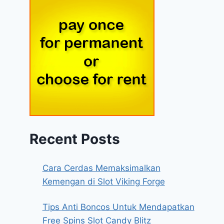
Recent Posts
Cara Cerdas Memaksimalkan
Kemengan di Slot Viking Forge
Tips Anti Boncos Untuk Mendapatkan
Free Spins Slot Candy Blitz