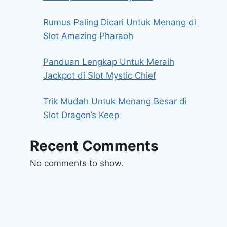
Rumus Paling Dicari Untuk Menang di
Slot Amazing Pharaoh
Panduan Lengkap Untuk Meraih
Jackpot di Slot Mystic Chief
Trik Mudah Untuk Menang Besar di
Slot Dragon’s Keep
Recent Comments
No comments to show.