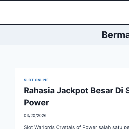
Skip
to
content
Berma
SLOT ONLINE
Rahasia Jackpot Besar Di S
Power
03/20/2026
Slot Warlords Crystals of Power salah satu 