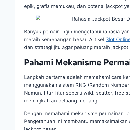
epik, grafis memukau, dan potensi jackpot y
Banyak pemain ingin mengetahui rahasia yan
meraih kemenangan besar. Artikel
Slot Onli
dan strategi jitu agar peluang meraih jackpot
Pahami Mekanisme Perma
Langkah pertama adalah memahami cara kerja
menggunakan sistem RNG (Random Number Gen
Namun, fitur-fitur seperti wild, scatter, fre
meningkatkan peluang menang.
Dengan memahami mekanisme permainan, pem
Pengetahuan ini membantu memaksimalkan s
jackpot besar.